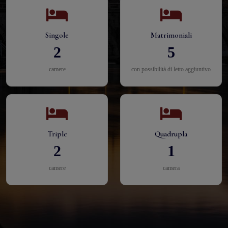
Singole
Matrimoniali
2
5
camere
con possibilità di letto aggiuntivo
Triple
Quadrupla
2
1
camere
camera